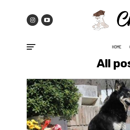
HOME
All p