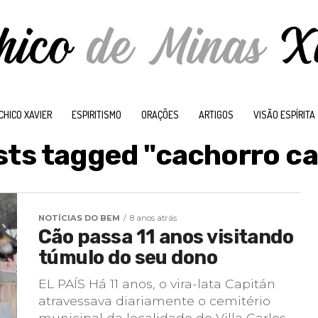
CHICO XAVIER
ESPIRITISMO
ORAÇÕES
ARTIGOS
VISÃO ESPÍRITA
osts tagged "cachorro ca
NOTÍCIAS DO BEM
8 anos atrás
Cão passa 11 anos visitando
túmulo do seu dono
EL PAÍS Há 11 anos, o vira-lata Capitán
atravessava diariamente o cemitério
municipal da localidade de Villa Carlos