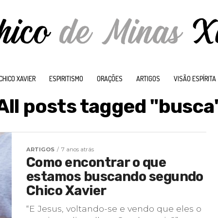
CHICO XAVIER
ESPIRITISMO
ORAÇÕES
ARTIGOS
VISÃO ESPÍRITA
All posts tagged "busca
ARTIGOS
7 anos atrás
Como encontrar o que
estamos buscando segundo
Chico Xavier
“E Jesus, voltando-se e vendo que eles o