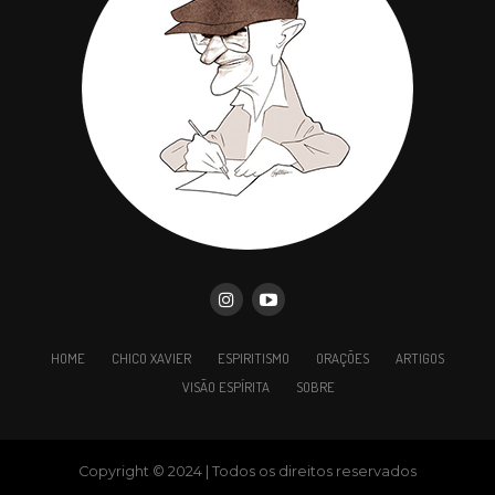
HOME
CHICO XAVIER
ESPIRITISMO
ORAÇÕES
ARTIGOS
VISÃO ESPÍRITA
SOBRE
Copyright © 2024 | Todos os direitos reservados