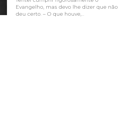
Evangelho, mas devo lhe dizer que não
deu certo. – O que houve,...