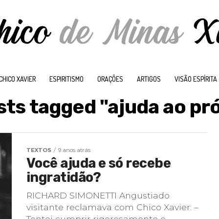
CHICO XAVIER
ESPIRITISMO
ORAÇÕES
ARTIGOS
VISÃO ESPÍRITA
osts tagged "ajuda ao pr
TEXTOS
9 anos atrás
Você ajuda e só recebe
ingratidão?
RICHARD SIMONETTI Angustiado
visitante reclamava com Chico Xavier: –
Tentei cumprir rigorosamente o