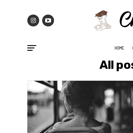
HOME
All p