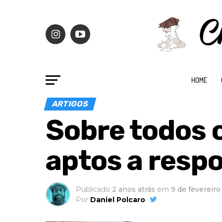
HOME
ARTIGOS
Sobre todos 
aptos a resp
Publicado
2 anos atrás
em
9 de fevereir
Por
Daniel Polcaro