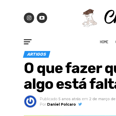
HOME
ARTIGOS
O que fazer 
algo está fal
Publicado
5 anos atrás
em
2 de março de
Por
Daniel Polcaro