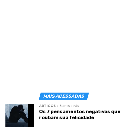
atribui’, observa os espíritos em
O Livro dos
Espíritos
, de
Allan Kardec
.
‘A inteligência de Deus se revela em suas obras
como a de um pintor no seu quadro. Mas, as obras
de Deus não são o próprio Deus, como o quadro
não é o pinto que o concebeu e executou’.
Deus não está ouvindo as suas
preces?
Com a vontade de que tudo ocorra no momento
que desejamos, alguns acreditam que o Criador
não está ouvindo as nossas preces. Mas a sucessão
MAIS ACESSADAS
dos acontecimentos não acontecem dessa maneira.
ARTIGOS
8 anos atrás
Os 7 pensamentos negativos que
Nem sempre o que desejamos é o ideal para a
roubam sua felicidade
nossa vida naquele momento. Isso parece
incompreensível diante do momento do desespero