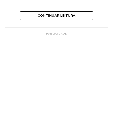
CONTINUAR LEITURA
PUBLICIDADE
A compreensão de Deus
‘A inferioridade das faculdades do homem não lhe
permite compreender a natureza íntima de Deus.
Na infância da Humanidade, o homem o confunde
muitas vezes com a criatura, cujas imperfeições lhe