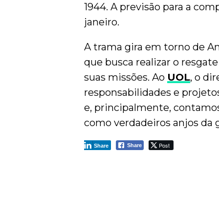
1944. A previsão para a comp
janeiro.
A trama gira em torno de An
que busca realizar o resgate
suas missões. Ao
UOL
, o di
responsabilidades e projet
e, principalmente, contamo
como verdadeiros anjos da g
Post
Share
Share