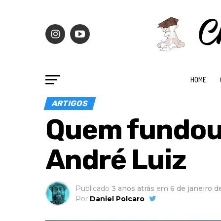
HOME
ARTIGOS
Quem fundou
André Luiz
Publicado
3 anos atrás
em
6 de janeiro 
Por
Daniel Polcaro