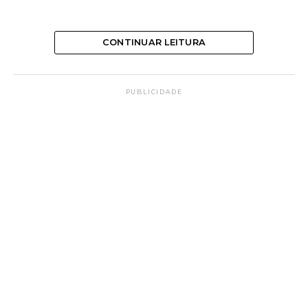
CONTINUAR LEITURA
PUBLICIDADE
Os espíritos podem saber de
todas as coisas?
De acordo com a
Federação Espírita Brasileira
(FEB)
não. ‘Os Espíritos evoluem sempre. Em suas
múltiplas existências corpóreas podem estacionar,