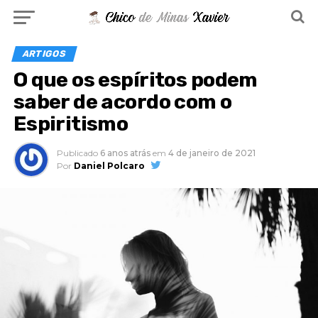
ARTIGOS
O que os espíritos podem
saber de acordo com o
Espiritismo
Publicado
6 anos atrás
em
4 de janeiro de 2021
Por
Daniel Polcaro