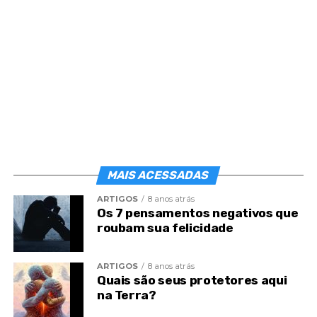
‘Normalmente as pessoas que vão para esse
diagnóstico, elas têm essa vontade muito grande
de esquecer coisas que fizeram, valores que
cultivaram, que ao longo da vida se deram conta
que a colheita era muito pesada’.
Pensamento como
prevenção
De acordo com Ildo Rosa, o pensamento deve ser
MAIS ACESSADAS
observado para que eles possam ser construtivos,
ARTIGOS
8 anos atrás
com o que eles estão se sintonizando.
Os 7 pensamentos negativos que
roubam sua felicidade
ARTIGOS
8 anos atrás
Quais são seus protetores aqui
na Terra?