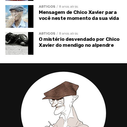
ARTIGOS
8 anos atrás
Mensagem de Chico Xavier para
você neste momento da sua vida
ARTIGOS
8 anos atrás
O mistério desvendado por Chico
Xavier do mendigo no alpendre
Marcas do passado
‘O
espírito
é sempre o incurso no processo de
evolução, trazendo as marcas do passado que se
manifestam como enfermidades ou processos
outros degenerativos de que necessita para