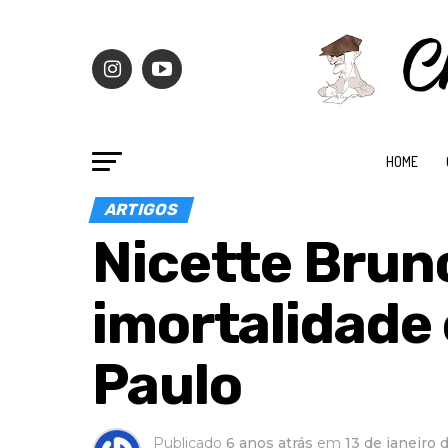
HOME
ARTIGOS
Nicette Bruno
imortalidade
Paulo
Publicado
6 anos atrás
em
13 de janeiro 