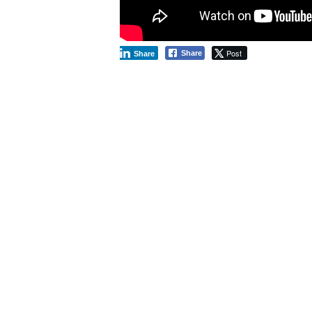
Post
Share
Share