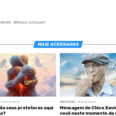
BRUNO
PAULO GOULART
MAIS ACESSADAS
8 anos atrás
ARTIGOS
8 anos atrás
são seus protetores aqui
Mensagem de Chico Xavi
ra?
você neste momento da 