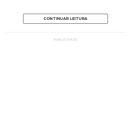
CONTINUAR LEITURA
PUBLICIDADE
Segundo o Espiritismo, o
encontro dos pais com os
filhos ocorre com frequência
‘
Chico Xavier
dizia que ele não conhecia dor igual
a de uma mãe e de um pai que perde o seu filho.