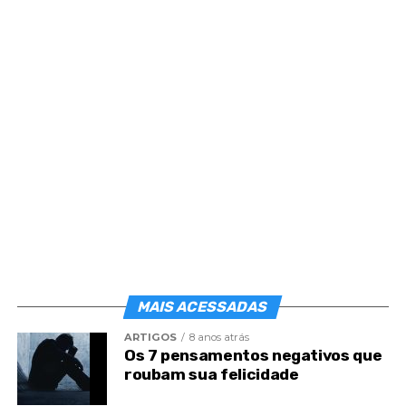
Então essa dor precisa ser vivida. A saudade é algo
absolutamente natural, mas não somos, nós
estamos. Onde quer que o nosso filho estiver, ele
está recebendo toda a atenção necessária. Nunca
é um adeus. É um até logo. Nós não sabemos
geograficamente a colônia que ele se encontra,
mas amorosamente cuidado por Deus’, observa o
psicanalista André Marouço, da
TV Mundo Maior
.
‘No desdobramento noturno, enquanto nosso
corpo dorme, esse encontro acontece, mata-se a
saudade e nunca é um adeus. É sempre um até
logo’.
MAIS ACESSADAS
A definição para cada colônia
ARTIGOS
8 anos atrás
espiritual
Os 7 pensamentos negativos que
roubam sua felicidade
‘No início dos meus estudos espíritas, eu estava