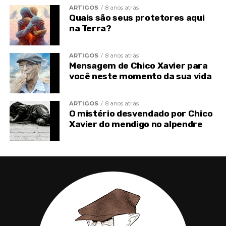
ARTIGOS
8 anos atrás
Quais são seus protetores aqui
na Terra?
ARTIGOS
8 anos atrás
Mensagem de Chico Xavier para
você neste momento da sua vida
ARTIGOS
8 anos atrás
O mistério desvendado por Chico
Xavier do mendigo no alpendre
TÓPICOS RELACIONADOS
CHICO DE MINAS XAVIER
CHICO XAVIER
CIRURGIÃ
DANIEL POLCARO
DIVALDO FRANCO
DOUTRINA ESPÍRITA
ESPIRITISMO
MANSÃO DO CAMINHO
MÉDIUM
NOTÍCIAS
TOPO