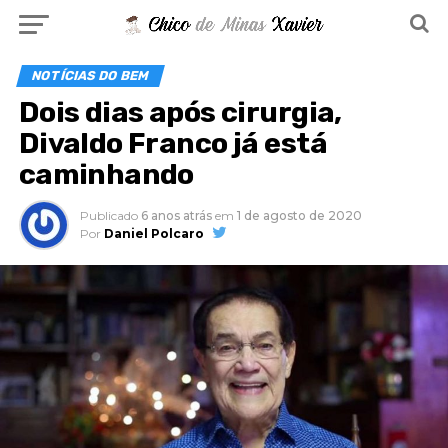
NOTÍCIAS DO BEM
Dois dias após cirurgia,
Divaldo Franco já está
caminhando
Publicado
6 anos atrás
em
1 de agosto de 2020
Por
Daniel Polcaro