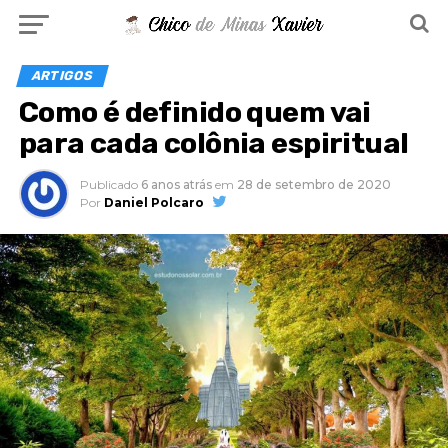
ARTIGOS
Como é definido quem vai
para cada colônia espiritual
Publicado
6 anos atrás
em
28 de setembro de 2020
Por
Daniel Polcaro