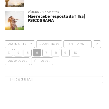
VÍDEOS
9 anos atrás
Mãe recebe resposta da filha |
PSICOGRAFIA
PÁGINA 6 DE 57
« PRIMEIROS
‹ ANTERIORES
2
3
4
5
6
7
8
9
10
PRÓXIMOS ›
ÚLTIMOS »