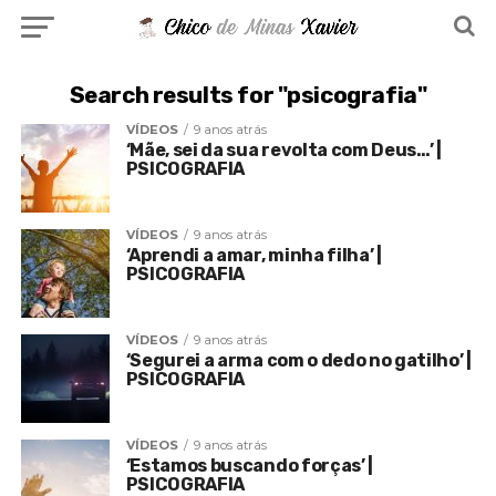
Search results for "psicografia"
VÍDEOS
9 anos atrás
‘Mãe, sei da sua revolta com Deus…’ |
PSICOGRAFIA
VÍDEOS
9 anos atrás
‘Aprendi a amar, minha filha’ |
PSICOGRAFIA
VÍDEOS
9 anos atrás
‘Segurei a arma com o dedo no gatilho’ |
PSICOGRAFIA
VÍDEOS
9 anos atrás
‘Estamos buscando forças’ |
PSICOGRAFIA