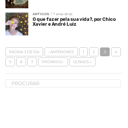
ARTIGOS
7 anos atrás
O que fazer pela sua vida?, por Chico
Xavier e André Luiz
PÁGINA 3 DE 104
‹ ANTERIORES
1
2
3
4
5
6
7
PRÓXIMOS ›
ÚLTIMOS »